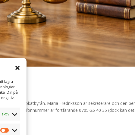
tt lagra
knologier
e
ika ID:n på
 negativt
rbeta på advokatbyrån. Maria Fredriksson är sekreterare och den pe
 oss. Byråns telefonnummer är fortfarande 0705-26 40 35 (dock kan det
d aktiv