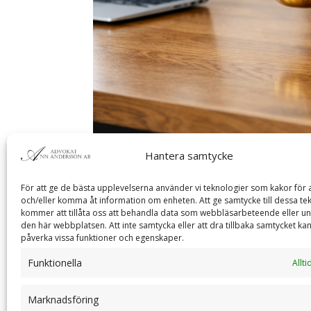
Hantera samtycke
Välkommen Maria!
För att ge de bästa upplevelserna använder vi teknologier som kakor för a
och/eller komma åt information om enheten. Att ge samtycke till dessa te
av
superadmin
|
maj 13, 2026
|
Okategoriserad
kommer att tillåta oss att behandla data som webbläsarbeteende eller un
den här webbplatsen. Att inte samtycka eller att dra tillbaka samtycket kan
Under maj månad har Maria Fredriksson börjat a
påverka vissa funktioner och egenskaper.
ni ofta kommer i kontakt med när ni ringer till
Funktionella
Allti
vara bra att känna till att det...
Marknadsföring