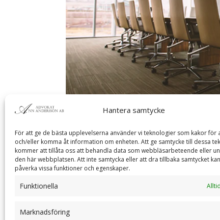
Hantera samtycke
För att ge de bästa upplevelserna använder vi teknologier som kakor för a
och/eller komma åt information om enheten. Att ge samtycke till dessa te
kommer att tillåta oss att behandla data som webbläsarbeteende eller un
den här webbplatsen. Att inte samtycka eller att dra tillbaka samtycket kan
påverka vissa funktioner och egenskaper.
Mottagningskontor på Kun
Funktionella
Allti
av
superadmin
|
nov 11, 2024
|
nyheter
Marknadsföring