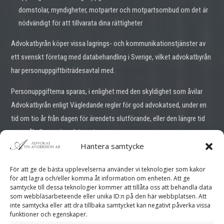
domstolar, myndigheter, motparter och motpartsombud om det är
nödvändigt för att tillvarata dina rättigheter
Advokatbyrån köper vissa lagrings- och kommunikationstjänster av
ett svenskt företag med databehandling i Sverige, vilket advokatbyrån
har personuppgiftbiträdesavtal med.
Personuppgifterna
sparas, i enlighet med den skyldighet som åvilar
Advokatbyrån enligt Vägledande regler för god advokatsed, under en
tid om tio år från dagen för ärendets slutförande, eller den längre tid
som påkallas av ärendets natur.
Hantera samtycke
Du har rätt att kostnadsfritt begära information från Advokatbyrå om
användningen av de personuppgifter som rör dig. Vi kommer på din
För att ge de bästa upplevelserna använder vi teknologier som kakor
för att lagra och/eller komma åt information om enheten. Att ge
begäran eller på eget initiativ rätta eller radera uppgifter som är
samtycke till dessa teknologier kommer att tillåta oss att behandla data
felaktiga eller begränsa behandlingen av sådana uppgifter.
Du har rätt
som webbläsarbeteende eller unika ID:n på den här webbplatsen. Att
inte samtycka eller att dra tillbaka samtycket kan negativt påverka vissa
att begära att dina uppgifter inte behandlas för
funktioner och egenskaper.
direktmarknadsförngsändamål
.
Du har också rätt att få del av dina