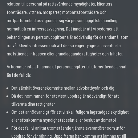
relation till personal på rättsvårdande myndigheter, klienters
företrädare, vittnen, motparter, motpartsföreträdare och
motpartsombud osv. grundar sig vår personuppgiftsbehandling
normalt på en intresseavvägning. Det innebär att vi bedömer att
behandlingen av personuppgifterna är nödvändig för de ändamål som
rör vår klients intressen och att dessa väger tyngre än eventuella
motstående intressen eller grundläggande rättigheter och friheter.
Vi kommer inte att lämna ut personuppgifter till utomstående annat
än i de fall då:
Det särskilt överenskommits mellan advokatbyrån och dig
Då det inom ramen för ett visst uppdrag är nödvändigt för att
tillvarata dina rättigheter
Om det är nödvändigt för att vi skall fullgöra lagstadgad skyldighet
eller efterkomma myndighetsbeslut eller beslut av domstol
För det fall vi anlitar utomstående tjänsteleverantörer som utför
uppdrag för vår räkning. Uppgifterna kan komma att lämnas ut till