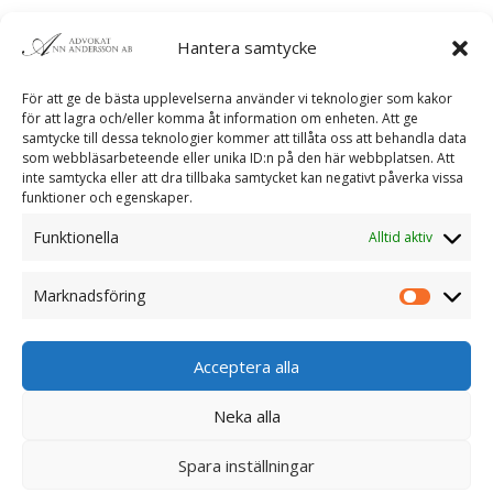
maj 2026
Hantera samtycke
november 2024
augusti 2024
För att ge de bästa upplevelserna använder vi teknologier som kakor
för att lagra och/eller komma åt information om enheten. Att ge
maj 2023
samtycke till dessa teknologier kommer att tillåta oss att behandla data
januari 2020
som webbläsarbeteende eller unika ID:n på den här webbplatsen. Att
inte samtycka eller att dra tillbaka samtycket kan negativt påverka vissa
funktioner och egenskaper.
Kategorier
Funktionella
Alltid aktiv
nyheter
Okategoriserade
Marknadsföring
Meta
Acceptera alla
Logga in
Flöde för inlägg
Neka alla
Flöde för kommentarer
Spara inställningar
WordPress.org