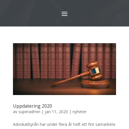
Uppdatering 2020
av
superadmin
|
jan 11, 2020
|
nyheter
Advokatbyrån har under flera år haft ett fint samarbete