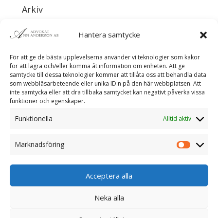
Arkiv
maj 2026
Hantera samtycke
november 2024
augusti 2024
För att ge de bästa upplevelserna använder vi teknologier som kakor
för att lagra och/eller komma åt information om enheten. Att ge
maj 2023
samtycke till dessa teknologier kommer att tillåta oss att behandla data
januari 2020
som webbläsarbeteende eller unika ID:n på den här webbplatsen. Att
inte samtycka eller att dra tillbaka samtycket kan negativt påverka vissa
funktioner och egenskaper.
Kategorier
Funktionella
Alltid aktiv
nyheter
Okategoriserade
Marknadsföring
Meta
Acceptera alla
Logga in
Flöde för inlägg
Neka alla
Flöde för kommentarer